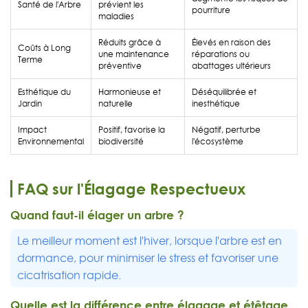
Santé de l'Arbre
prévient les
pourriture
maladies
Réduits grâce à
Élevés en raison des
Coûts à Long
une maintenance
réparations ou
Terme
préventive
abattages ultérieurs
Esthétique du
Harmonieuse et
Déséquilibrée et
Jardin
naturelle
inesthétique
Impact
Positif, favorise la
Négatif, perturbe
Environnemental
biodiversité
l'écosystème
FAQ sur l'Élagage Respectueux
Quand faut-il élager un arbre ?
Le meilleur moment est l'hiver, lorsque l'arbre est en
dormance, pour minimiser le stress et favoriser une
cicatrisation rapide.
Quelle est la différence entre élagage et étêtage