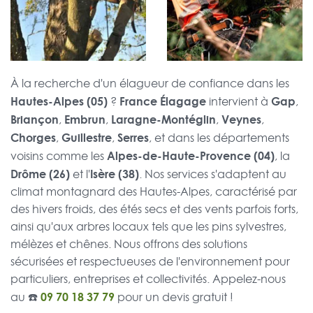
À la recherche d'un élagueur de confiance dans les
Hautes-Alpes (05)
France Élagage
Gap
?
intervient à
,
Briançon
Embrun
Laragne-Montéglin
Veynes
,
,
,
,
Chorges
Guillestre
Serres
,
,
, et dans les départements
Alpes-de-Haute-Provence (04)
voisins comme les
, la
Drôme (26)
Isère (38)
et l'
. Nos services s'adaptent au
climat montagnard des Hautes-Alpes, caractérisé par
des hivers froids, des étés secs et des vents parfois forts,
ainsi qu'aux arbres locaux tels que les pins sylvestres,
mélèzes et chênes. Nous offrons des solutions
sécurisées et respectueuses de l'environnement pour
particuliers, entreprises et collectivités. Appelez-nous
☎️
09 70 18 37 79
au
pour un devis gratuit !