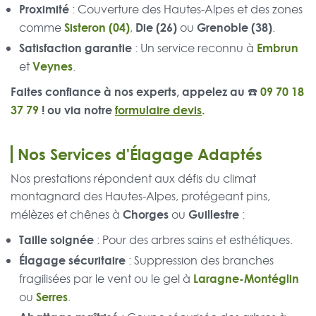
Proximité
: Couverture des Hautes-Alpes et des zones
Sisteron (04)
Die (26)
Grenoble (38)
comme
,
ou
.
Satisfaction garantie
Embrun
: Un service reconnu à
Veynes
et
.
Faites confiance à nos experts, appelez au ☎️
09 70 18
37 79
! ou via notre
formulaire devis
.
Nos Services d'Élagage Adaptés
Nos prestations répondent aux défis du climat
montagnard des Hautes-Alpes, protégeant pins,
Chorges
Guillestre
mélèzes et chênes à
ou
:
Taille soignée
: Pour des arbres sains et esthétiques.
Élagage sécuritaire
: Suppression des branches
Laragne-Montéglin
fragilisées par le vent ou le gel à
Serres
ou
.