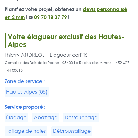
Planifiez votre projet, obtenez un
devis personnalisé
en 2 min
! ☎️
09 70 18 37 79
!
Votre élagueur exclusif des Hautes-
Alpes
Thierry ANDREOLI - Élagueur certifié
Comptoir des Bois de la Roche - 05400 La Roche-des-Arnault - 452 627
144 00010
Zone de service :
Hautes-Alpes (05)
Service proposé :
Élagage
Abattage
Dessouchage
Taillage de haies
Débroussaillage