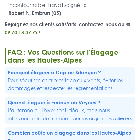
incontournable. Travail soigné ! »
Robert P., Embrun (05)
Rejoignez nos clients satisfaits, contactez-nous au ☎️
09 70 18 37 79
!
FAQ : Vos Questions sur l'Élagage
dans les Hautes-Alpes
Pourquoi élaguer à
Gap
ou
Briançon
?
Pour sécuriser les arbres face aux vents, éviter les
dommages et respecter les réglementations.
Quand élaguer à
Embrun
ou
Veynes
?
L'automne ou l'hiver sont idéaux, mais nous
Serres
intervenons toute l'année pour les urgences à
.
Combien coûte un élagage dans les Hautes-Alpes