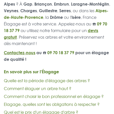
Alpes
Gap
Briançon
Embrun
Laragne-Montéglin
? À
,
,
,
,
Veynes
Chorges
Guillestre
Serres
Alpes-
,
,
,
, ou dans les
de-Haute-Provence
Drôme
Isère
, la
ou l'
, France
☎️
09 70
Élagage est à votre service. Appelez-nous au
18 37 79
devis
ou utilisez notre formulaire pour un
gratuit
. Préservez vos arbres et votre environnement
dès maintenant !
Contactez-nous
au ☎️
09 70 18 37 79
pour un élagage
de qualité !
En savoir plus sur l'Élagage
Quelle est la période d'élagage des arbres ?
Comment élaguer un arbre haut ?
Comment choisir le bon professionnel en élagage ?
Elagage, quelles sont les obligations à respecter ?
Quel est le prix d'un élagage d'arbre ?