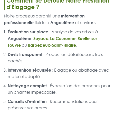
Comment Se Déroule Notre Prestation
d'Élagage ?
intervention
Notre processus garantit une
professionnelle
Angoulême
fluide à
et environs :
Évaluation sur place
: Analyse de vos arbres à
Angoulême
Soyaux
La Couronne
Ruelle-sur-
,
,
,
Touvre
Barbezieux-Saint-Hilaire
ou
.
Devis transparent
: Proposition détaillée sans frais
cachés.
Intervention sécurisée
: Élagage ou abattage avec
matériel adapté.
Nettoyage complet
: Évacuation des branches pour
un chantier impeccable.
Conseils d'entretien
: Recommandations pour
préserver vos arbres.