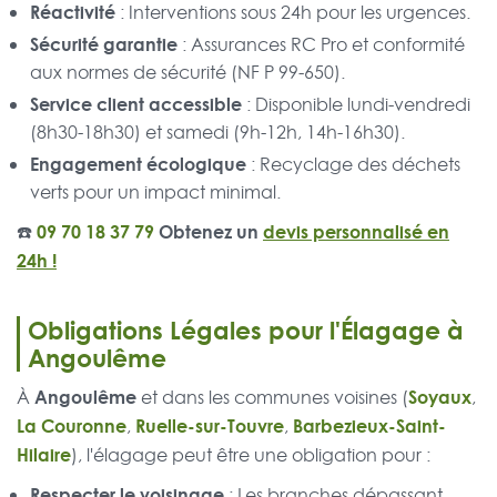
Réactivité
: Interventions sous 24h pour les urgences.
Sécurité garantie
: Assurances RC Pro et conformité
aux normes de sécurité (NF P 99-650).
Service client accessible
: Disponible lundi-vendredi
(8h30-18h30) et samedi (9h-12h, 14h-16h30).
Engagement écologique
: Recyclage des déchets
verts pour un impact minimal.
☎️
09 70 18 37 79
Obtenez un
devis personnalisé en
24h !
Obligations Légales pour l'Élagage à
Angoulême
Angoulême
Soyaux
À
et dans les communes voisines (
,
La Couronne
Ruelle-sur-Touvre
Barbezieux-Saint-
,
,
Hilaire
), l'élagage peut être une obligation pour :
Respecter le voisinage
: Les branches dépassant