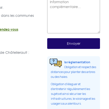
r.
 ou dans les communes
rendez-vous
de Châtellerault :
la règlementation
Obligation et respect des
distances pour planter des arbres
ou des haies.
Obligation d'élaguer et
d'entretenir régulièrement les
sujets et ainsi sécuriser les
infrastructures, le voisinage et les
usagers aux alentours.