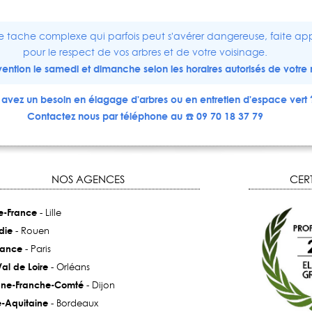
e tache complexe qui parfois peut s'avérer dangereuse, faite app
pour le respect de vos arbres et de votre voisinage.
ervention le samedi et dimanche selon les horaires autorisés de votre 
avez un besoin en élagage d'arbres ou en entretien d'espace vert 
Contactez nous par téléphone au ☎️ 09 70 18 37 79
NOS AGENCES
CERT
e-France
- Lille
die
- Rouen
rance
- Paris
al de Loire
- Orléans
ne-Franche-Comté
- Dijon
e-Aquitaine
- Bordeaux