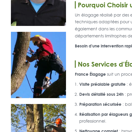
Pourquoi Choisir 
Un élagage réalisé par des ex
techniques adaptées pour une
également dans les commu
départements limitrophes d
Besoin d'une intervention rap
Nos Services d'É
France Élagage
suit un proce
Visite préalable gratuite
: é
Devis détaillé sous 24h
: pr
Préparation sécurisée
: bal
Réalisation par élagueurs g
professionnel.
Nettoyage complet
: broy