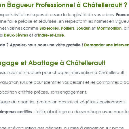
un Élagueur Professionnel à Châtellerault ?
France
perts évite les risques et assure la longévité de vos arbres.
 taille précise et sécurisée, en respectant les normes en vigueu
Buxerolles
Poitiers
Loudun
Montmorillon
nes voisines comme
,
,
et
, ai
Deux-Sèvres
Indre-et-Loire
es
et d'
.
ide ? Appelez-nous pour une visite gratuite !
Demander une interven
lagage et Abattage à Châtellerault
ssus clair et structuré pour chaque intervention à Châtellerault :
valuation sur site pour identifier vos besoins et les contraintes d'a
oposition chiffrée précise, sans engagement.
isage du chantier, protection des sols et végétaux environnants.
rimpeurs certifiés
: taille, abattage ou dessouchage avec nacelles
age et évacuation des déchets, ou mise à disposition sur place.