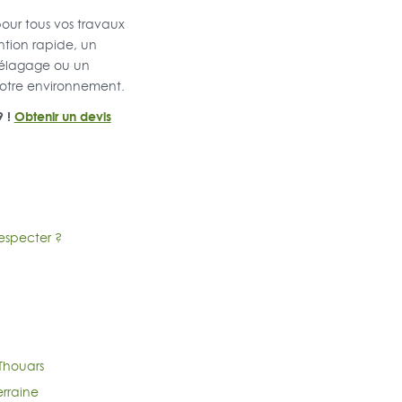
our tous vos travaux
ntion rapide, un
e élagage ou un
 votre environnement.
9 !
Obtenir un devis
respecter ?
Thouars
rraine