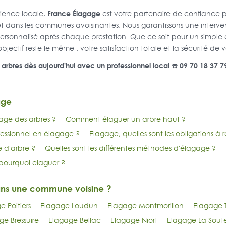
France Élagage
rience locale,
est votre partenaire de confiance p
 et dans les communes avoisinantes. Nous garantissons une interve
 personnalisé après chaque prestation. Que ce soit pour un simpl
ectif reste le même : votre satisfaction totale et la sécurité de
s arbres dès aujourd'hui avec un professionnel local ☎️ 09 70 18 37 7
age
age des arbres ?
Comment élaguer un arbre haut ?
essionnel en élagage ?
Elagage, quelles sont les obligations à 
e d'arbre ?
Quelles sont les différentes méthodes d'élagage ?
pourquoi elaguer ?
ans une commune voisine ?
 Poitiers
Elagage Loudun
Elagage Montmorillon
Elagage 
ge Bressuire
Elagage Bellac
Elagage Niort
Elagage La Soute