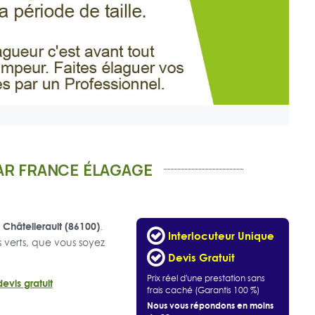
PAR FRANCE ÉLAGAGE
Châtellerault (86100)
à
.
Interlocuteur Unique
 verts, que vous soyez
Devis Gratuit
Prix réel d'une prestation sans
evis gratuit
frais caché (Garantis 100 %)
Nous vous répondons en moins