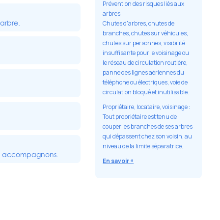
Prévention des risques liés aux
arbres :
arbre.
Chutes d'arbres, chutes de
branches, chutes sur véhicules,
chutes sur personnes, visibilité
insuffisante pour le voisinage ou
le réseau de circulation routière,
panne des lignes aériennes du
téléphone ou électriques, voie de
circulation bloqué et inutilisable.
Propriétaire, locataire, voisinage :
Tout propriétaire est tenu de
couper les branches de ses arbres
qui dépassent chez son voisin, au
niveau de la limite séparatrice.
vous accompagnons.
En savoir +