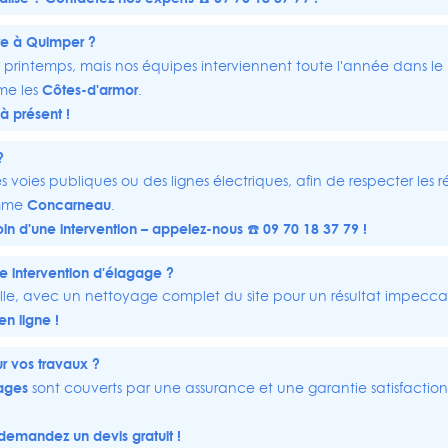
bre à Quimper ?
printemps, mais nos équipes interviennent toute l'année dans le
Côtes-d'armor
me les
.
à présent !
?
es voies publiques ou des lignes électriques, afin de respecter les 
Concarneau
omme
.
soin d'une intervention – appelez-nous ☎️ 09 70 18 37 79 !
 intervention d'élagage ?
aille, avec un nettoyage complet du site pour un résultat impecca
en ligne !
ur vos travaux ?
ages
sont couverts par une assurance et une garantie satisfaction
 – demandez un
devis gratuit
!