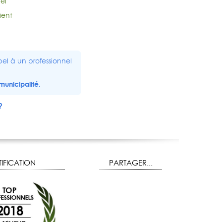
el
ient
el à un professionnel
municipalité.
?
IFICATION
PARTAGER...