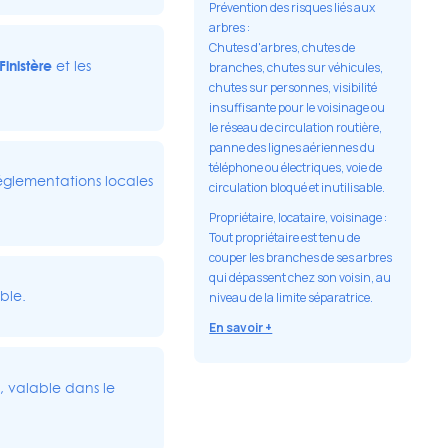
Prévention des risques liés aux
arbres :
Chutes d'arbres, chutes de
Finistère
et les
branches, chutes sur véhicules,
chutes sur personnes, visibilité
insuffisante pour le voisinage ou
le réseau de circulation routière,
panne des lignes aériennes du
téléphone ou électriques, voie de
réglementations locales
circulation bloqué et inutilisable.
Propriétaire, locataire, voisinage :
Tout propriétaire est tenu de
couper les branches de ses arbres
qui dépassent chez son voisin, au
ble.
niveau de la limite séparatrice.
En savoir +
, valable dans le