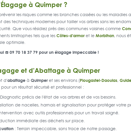
 l'Élagage à Quimper ?
 prévenir les risques comme les branches cassées ou les maladies a
ent des techniques modernes pour tailler vos arbres sans les endo
Con
curité. Que vous résidiez près des communes voisines comme
Côtes-d'armor
Morbihan
ts limitrophes tels que les
et le
, nous é
ale optimale.
ui ☎️ 09 70 18 37 79 pour un élagage impeccable !
lagage et d'Abattage à Quimper
abattage
Quimper
Plougastel-Daoulas
Guide
t d'
à
et ses environs (
,
 pour un résultat sécurisé et professionnel :
 Diagnostic précis de l'état de vos arbres et de vos besoins.
allation de nacelles, harnais et signalisation pour protéger votre p
Intervention avec outils professionnels pour un travail soigné.
duction immédiate des déchets sur place.
cuation
: Terrain impeccable, sans trace de notre passage.