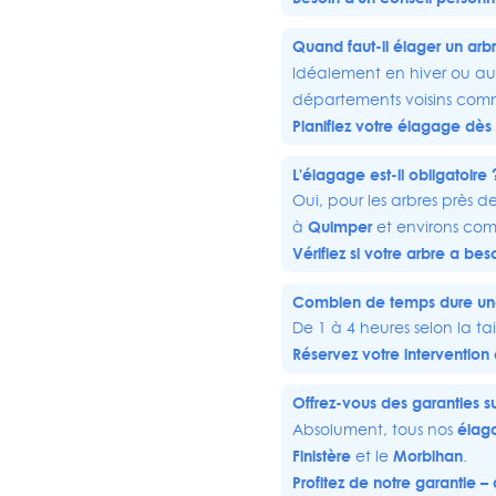
Quand faut-il élager un ar
Idéalement en hiver ou au 
départements voisins com
Planifiez votre élagage dès 
L'élagage est-il obligatoire 
Oui, pour les arbres près d
Quimper
à
et environs c
Vérifiez si votre arbre a be
Combien de temps dure une
De 1 à 4 heures selon la t
Réservez votre intervention 
Offrez-vous des garanties s
élag
Absolument, tous nos
Finistère
Morbihan
et le
.
Profitez de notre garantie