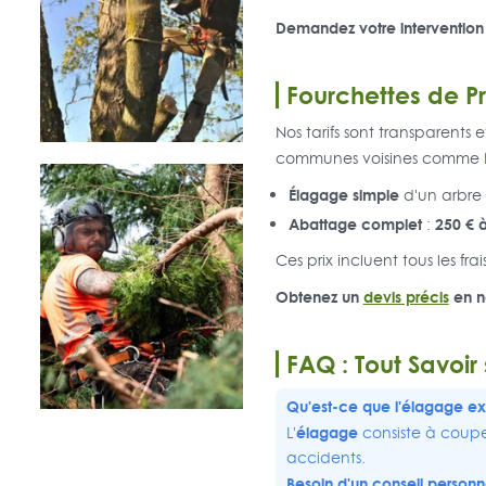
Demandez votre intervention
Fourchettes de P
Nos tarifs sont transparents
communes voisines comme
Élagage simple
d'un arbre 
Abattage complet
250 € 
:
Ces prix incluent tous les frais
Obtenez un
devis précis
en no
FAQ : Tout Savoir
Qu'est-ce que l'élagage e
élagage
L'
consiste à couper
accidents.
Besoin d'un conseil personn