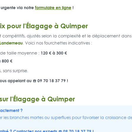
 urgente via notre
formulaire en ligne
!
rix pour l'Élagage à Quimper
 et compétitifs, ajustés selon la complexité et le déplacement dans
Landerneau
. Voici nos fourchettes indicatives :
120 € à 300 €
de taille moyenne :
à 800 €
, sans surprise.
us appelant au ☎️ 09 70 18 37 79 !
 sur l'Élagage à Quimper
xactement ?
 les branches mortes ou superflues pour favoriser la croissance de l
alisé ? Contactez nos experts ☎️ 09 70 18 37 79 !