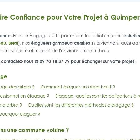
ire Confiance pour Votre Projet à Quimper
ience
entretie
, France Élagage est le partenaire local fiable pour l'
eau
Brest
élagueurs grimpeurs certifiés
,
). Nos
interviennent aussi dan
ualité, sécurité et respect de l'environnement urbain.
 – contactez-nous ☎️ 09 70 18 37 79 pour échanger sur votre projet !
age
age des arbres ?
Comment élaguer un arbre haut ?
essionnel en élagage ?
Elagage, quelles sont les obligations à 
e d'arbre ?
Quelles sont les différentes méthodes d'élagage ?
pourquoi elaguer ?
ans une commune voisine ?