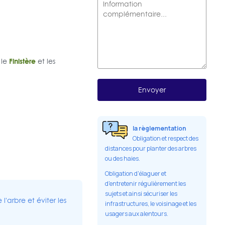
Finistère
 le
et les
la règlementation
Obligation et respect des
distances pour planter des arbres
ou des haies.
Obligation d'élaguer et
d'entretenir régulièrement les
sujets et ainsi sécuriser les
'arbre et éviter les
infrastructures, le voisinage et les
usagers aux alentours.