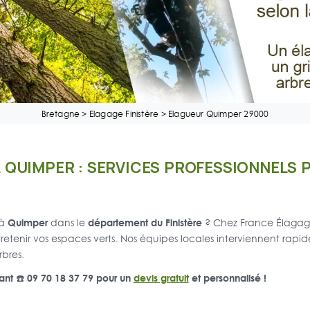
Bretagne
>
Elagage Finistère
>
Elagueur Quimper 29000
À QUIMPER : SERVICES PROFESSIONNELS 
Quimper
département du Finistère
 à
dans le
? Chez France Élagage
tretenir vos espaces verts. Nos équipes locales interviennent rapi
rbres.
nt ☎️ 09 70 18 37 79 pour un
devis gratuit
et personnalisé !