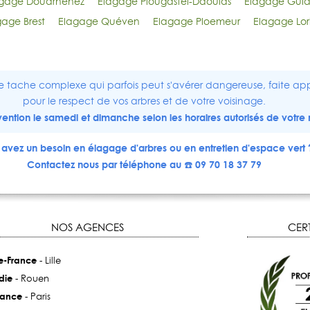
gage Douarnenez
Elagage Plougastel-Daoulas
Elagage Guid
gage Brest
Elagage Quéven
Elagage Ploemeur
Elagage Lor
e tache complexe qui parfois peut s'avérer dangereuse, faite app
pour le respect de vos arbres et de votre voisinage.
ervention le samedi et dimanche selon les horaires autorisés de votre 
avez un besoin en élagage d'arbres ou en entretien d'espace vert 
Contactez nous par téléphone au ☎️ 09 70 18 37 79
NOS AGENCES
CERT
e-France
- Lille
die
- Rouen
rance
- Paris