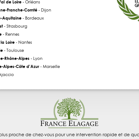
al de Loire
- Orléans
ne-Franche-Comté
- Dijon
e-Aquitaine
- Bordeaux
st
- Strasbourg
e
- Rennes
la Loire
- Nantes
ie
- Toulouse
e-Rhône-Alpes
- Lyon
e-Alpes-Côte d’Azur
- Marseille
Ajaccio
plus proche de chez-vous pour une intervention rapide et de qual