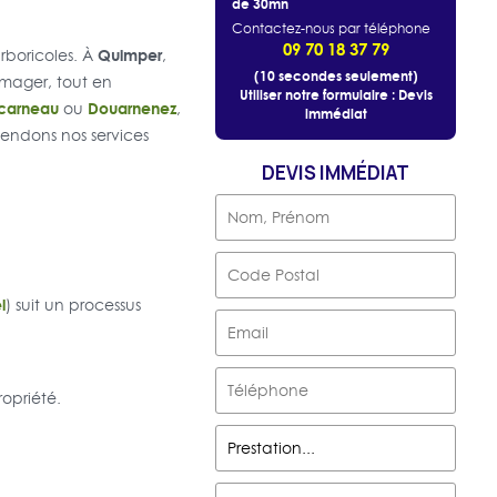
de 30mn
Contactez-nous par téléphone
09 70 18 37 79
Quimper
rboricoles. À
,
(10 secondes seulement)
mmager, tout en
Utiliser notre formulaire : Devis
carneau
Douarnenez
ou
,
immédiat
tendons nos services
DEVIS IMMÉDIAT
l
) suit un processus
ropriété.