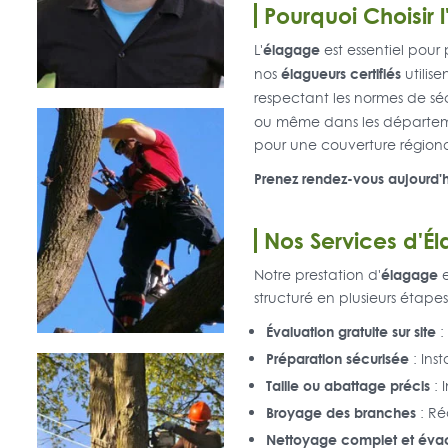
Pourquoi Choisir
élagage
L'
est essentiel pour
élagueurs certifiés
nos
utilis
respectant les normes de sé
ou même dans les départemen
pour une couverture région
Prenez rendez-vous aujourd'h
Nos Services d'É
élagage
Notre prestation d'
e
structuré en plusieurs étapes
Évaluation gratuite sur site
:
Préparation sécurisée
: Inst
Taille ou abattage précis
: 
Broyage des branches
: Ré
Nettoyage complet et éva