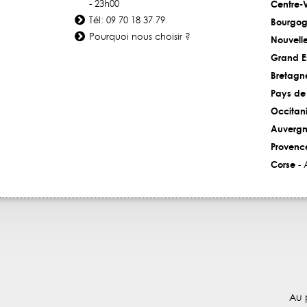
- 23h00
Centre-V
Tél: 09 70 18 37 79
Bourgog
Pourquoi nous choisir ?
Nouvell
Grand E
Bretagn
Pays de 
Occitan
Auvergn
Provenc
Corse
- 
Au 