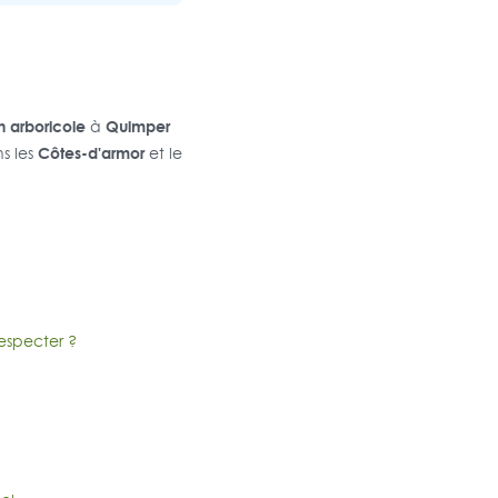
n arboricole
Quimper
à
Côtes-d'armor
s les
et le
respecter ?