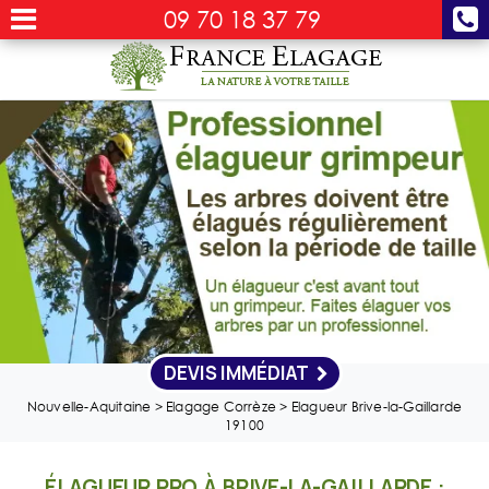
09 70 18 37 79
DEVIS IMMÉDIAT
Nouvelle-Aquitaine
>
Elagage Corrèze
>
Elagueur Brive-la-Gaillarde
19100
ÉLAGUEUR PRO À BRIVE-LA-GAILLARDE :