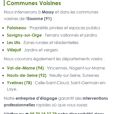
Communes Voisines
Massy
Nous intervenons à
et dans les communes
Essonne (91)
voisines de l'
:
Palaiseau
: Propriétés privées et espaces publics.
Savigny-sur-Orge
: Terrains vallonnés et jardins.
Les Ulis
: Zones rurales et résidentielles.
Villejuif
: Jardins et vergers.
Nous couvrons également les départements voisins :
Val-de-Marne (94)
: Vincennes, Nogent-sur-Marne.
Hauts-de-Seine (92)
: Neuilly-sur-Seine, Suresnes.
Yvelines (78)
: Celle-Saint-Cloud, Saint-Germain-en-
Laye.
entreprise d'élagage
interventions
Notre
garantit des
professionnelles
rapides où que vous soyez.
Vérifiez au ☎️
09 70 18 37 79
notre disponibilité dans