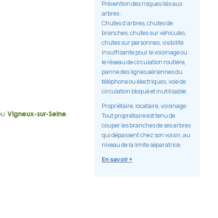
Prévention des risques liés aux
arbres :
Chutes d'arbres, chutes de
branches, chutes sur véhicules,
chutes sur personnes, visibilité
insuffisante pour le voisinage ou
le réseau de circulation routière,
panne des lignes aériennes du
téléphone ou électriques, voie de
circulation bloqué et inutilisable.
Propriétaire, locataire, voisinage :
Vigneux-sur-Seine
ou
.
Tout propriétaire est tenu de
couper les branches de ses arbres
qui dépassent chez son voisin, au
niveau de la limite séparatrice.
En savoir +