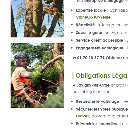
entreprise d'élagage
Notre
s
Expertise locale
: Connaiss
Vigneux-sur-Seine
.
Réactivité
: Interventions s
Sécurité garantie
: Assuranc
Service client accessible
: 
Engagement écologique
: 
☎️ 09 70 18 37 79 Obtenez u
Obligations Léga
Savigny-sur-Orge
À
et dans l
une obligation pour :
Respecter le voisinage
: Le
Sécuriser les voies publique
Draveil
, doivent être entre
Prévenir les incendies
: Le 