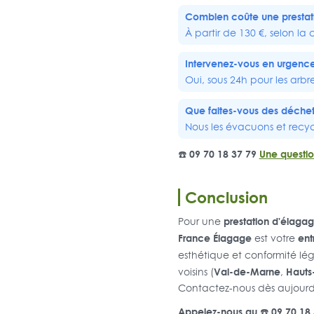
Combien coûte une prestat
À partir de 130 €, selon la
Intervenez-vous en urgenc
Oui, sous 24h pour les arbr
Que faites-vous des déchet
Nous les évacuons et rec
☎️ 09 70 18 37 79
Une questio
Conclusion
prestation d'élagag
Pour une
France Élagage
ent
est votre
esthétique et conformité lég
Val-de-Marne
Hauts
voisins (
,
Contactez-nous dès aujourd'
Appelez-nous au ☎️ 09 70 18