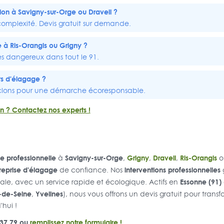
ion à Savigny-sur-Orge ou
Draveil
?
 complexité. Devis gratuit sur demande.
e à
Ris-Orangis
ou
Grigny
?
es dangereux dans tout le 91.
s d'élagage ?
yclons pour une démarche écoresponsable.
n ? Contactez nos experts !
e professionnelle
Savigny-sur-Orge
Grigny
Draveil
Ris-Orangis
à
,
,
,
o
reprise d'élagage
interventions professionnelles
de confiance. Nos
g
Essonne (91)
ale, avec un service rapide et écologique. Actifs en
-de-Seine
Yvelines
,
), nous vous offrons un devis gratuit pour transf
hui !
 37 79 ou
remplissez notre formulaire !