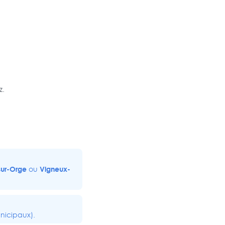
z.
sur-Orge
Vigneux-
ou
nicipaux).