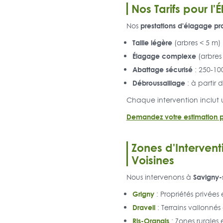
Nos Tarifs pour l
prestations d'élagage pr
Nos
Taille légère
(arbres < 5 m) 
Élagage complexe
(arbres 
Abattage sécurisé
: 250-100
Débroussaillage
: à partir 
Chaque intervention inclut 
Demandez votre estimation p
Zones d'Interven
Voisines
Savigny-
Nous intervenons à
Grigny
: Propriétés privées
Draveil
: Terrains vallonnés 
Ris-Orangis
: Zones rurales e