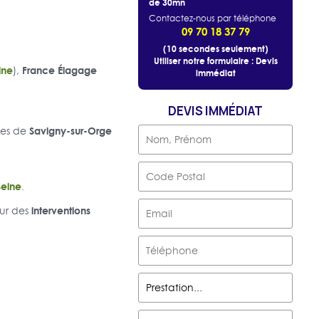
de 30mn
Contactez-nous par téléphone
09 70 18 37 79
(10 secondes seulement)
Utiliser notre formulaire : Devis
ine
France Élagage
),
immédiat
DEVIS IMMÉDIAT
Savigny-sur-Orge
ses de
Seine
.
interventions
our des