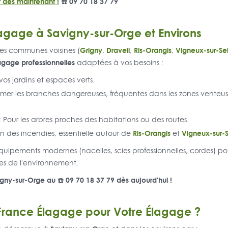
 dès maintenant !
☎️ 09 70 18 37 79
lagage à Savigny-sur-Orge et Environs
Grigny
Draveil
Ris-Orangis
Vigneux-sur-Se
es communes voisines (
,
,
,
lagage professionnelles
adaptées à vos besoins :
vos jardins et espaces verts.
imer les branches dangereuses, fréquentes dans les zones venteu
: Pour les arbres proches des habitations ou des routes.
Ris-Orangis
Vigneux-sur-
n des incendies, essentielle autour de
et
équipements modernes (nacelles, scies professionnelles, cordes) p
s de l'environnement.
gny-sur-Orge au ☎️ 09 70 18 37 79 dès aujourd'hui !
 France Élagage pour Votre Élagage ?