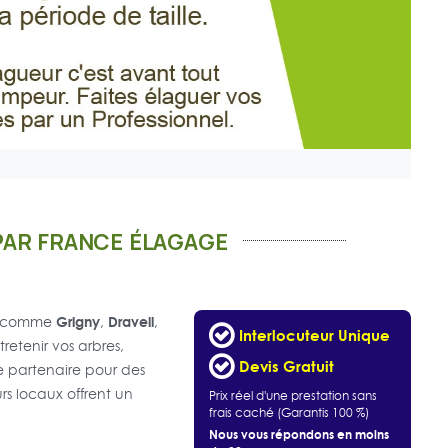
PAR FRANCE ÉLAGAGE
Grigny
Draveil
es comme
,
,
Interlocuteur Unique
retenir vos arbres,
Devis Gratuit
re partenaire pour des
rs locaux offrent un
Prix réel d'une prestation sans
frais caché (Garantis 100 %)
Nous vous répondons en moins