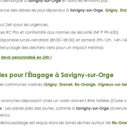
Savigny-sur-Orge
e démarque à
et dans les environs par :
Savigny-sur-Orge
Grigny
Dra
ance des arbres les plus répandus à
,
,
ous 24h pour les urgences.
es RC Pro et conformité aux normes de sécurité (NF P 99-650).
Disponible lundi-vendredi (8h30-18h30) et samedi (9h-12h, 14h-16
Recyclage des déchets verts pour un impact minimal.
n
devis personnalisé en 24h !
les pour l'Élagage à Savigny-sur-Orge
Grigny
Draveil
Ris-Orangis
Vigneux-sur-Se
es communes voisines (
,
,
,
s branches dépassant chez un voisin doivent être taillées (Code civi
s
Savigny-sur-Orge
: Les arbres près des routes, comme à
(avenue 
tenus.
Ris-Ora
débroussaillage est requis dans les zones sèches autour de