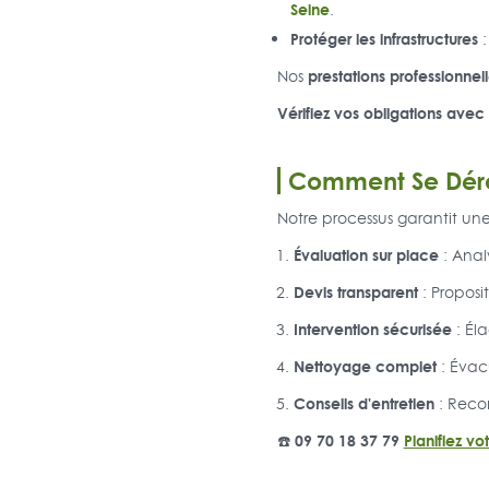
Seine
.
Protéger les infrastructures
:
prestations professionnel
Nos
Vérifiez vos obligations avec
Comment Se Dérou
Notre processus garantit un
Évaluation sur place
: Anal
Devis transparent
: Proposit
Intervention sécurisée
: Él
Nettoyage complet
: Évac
Conseils d'entretien
: Reco
☎️ 09 70 18 37 79
Planifiez vo