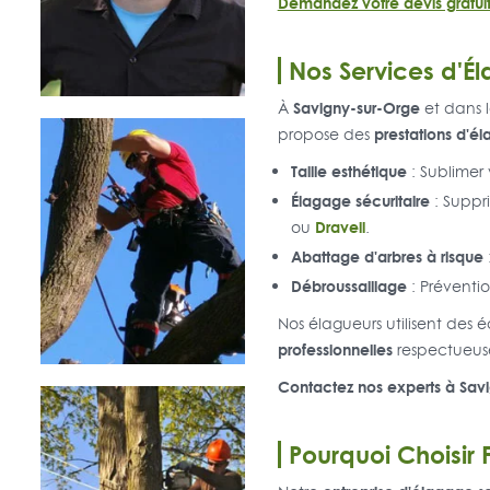
Demandez votre devis gratuit
Nos Services d'É
Savigny-sur-Orge
À
et dans l
prestations d'é
propose des
Taille esthétique
: Sublimer 
Élagage sécuritaire
: Suppr
Draveil
ou
.
Abattage d'arbres à risque
Débroussaillage
: Préventio
Nos élagueurs utilisent des 
professionnelles
respectueuse
Contactez nos experts à Savi
Pourquoi Choisir