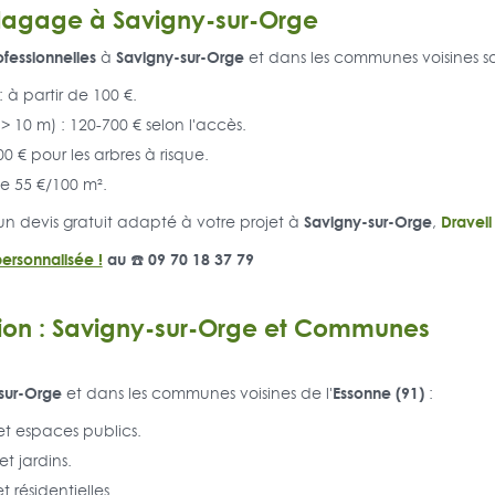
'Élagage à Savigny-sur-Orge
ofessionnelles
Savigny-sur-Orge
à
et dans les communes voisines s
: à partir de 100 €.
> 10 m) : 120-700 € selon l'accès.
0 € pour les arbres à risque.
de 55 €/100 m².
Savigny-sur-Orge
Draveil
un devis gratuit adapté à votre projet à
,
ersonnalisée !
au ☎️ 09 70 18 37 79
tion : Savigny-sur-Orge et Communes
sur-Orge
Essonne (91)
et dans les communes voisines de l'
:
 et espaces publics.
et jardins.
t résidentielles.