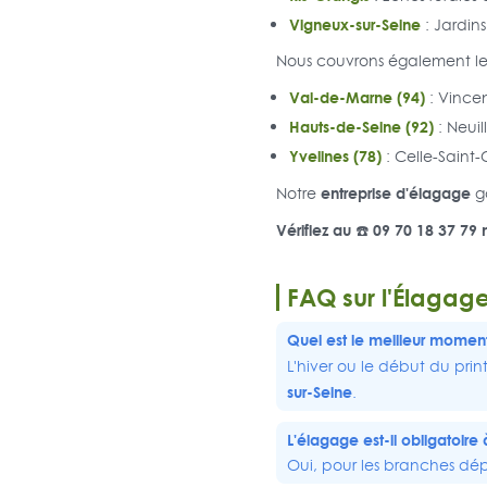
Vigneux-sur-Seine
: Jardins
Nous couvrons également les
Val-de-Marne (94)
: Vince
Hauts-de-Seine (92)
: Neuil
Yvelines (78)
: Celle-Saint
entreprise d'élagage
Notre
ga
Vérifiez au ☎️ 09 70 18 37 79 
FAQ sur l'Élagag
Quel est le meilleur momen
L'hiver ou le début du prin
sur-Seine
.
L'élagage est-il obligatoire
Oui, pour les branches dép