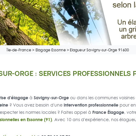
Île-de-France
>
Elagage Essonne
>
Elagueur Savigny-sur-Orge 91600
-SUR-ORGE : SERVICES PROFESSIONNELS 
rise d'élagage
Savigny-sur-Orge
à
ou dans les communes voisin
eine
intervention professionnelle
? Vous avez besoin d'une
pour ent
France Élagage
 respecter les normes locales ? Faites appel à
, vot
ionnelles en Essonne (91)
. Avec 10 ans d'expérience, nos élagueu