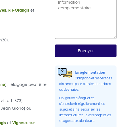
veil
Ris-Orangis
,
et
h30).
la règlementation
Obligation et respect des
ine
distances pour planter des arbres
), l'élagage peut être
ou des haies.
Obligation d'élaguer et
l, art. 673).
d'entretenir régulièrement les
Jean Giono) ou
sujets et ainsi sécuriser les
infrastructures, le voisinage et les
usagers aux alentours.
ngis
Vigneux-sur-
et