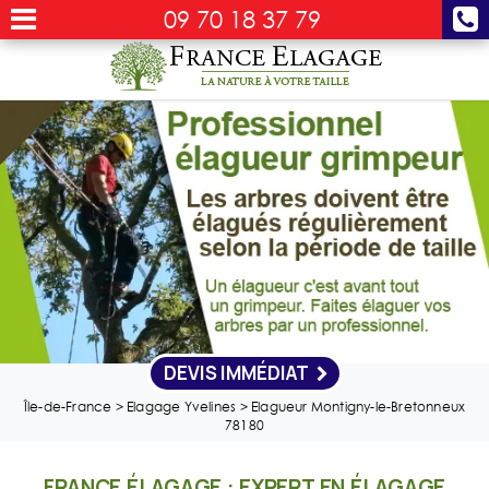
09 70 18 37 79
DEVIS IMMÉDIAT
Île-de-France
>
Elagage Yvelines
>
Elagueur Montigny-le-Bretonneux
78180
FRANCE ÉLAGAGE : EXPERT EN ÉLAGAGE