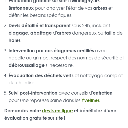
Évaluation gratuite sur site
Montigny-le-
à
Bretonneux
arbres
pour analyser l'état de vos
et
définir les besoins spécifiques.
Devis détaillé et transparent
sous 24h, incluant
élagage
abattage
arbres
taille
,
d'
dangereux ou
de
haies
.
Intervention par nos élagueurs certifiés
avec
nacelle ou grimpe, respect des normes de sécurité et
débroussaillage
si nécessaire.
Évacuation des déchets verts
et nettoyage complet
du chantier.
Suivi post-intervention
entretien
avec conseils d'
Yvelines
pour une repousse saine dans les
.
Demandez votre
devis en ligne
et bénéficiez d'une
évaluation gratuite sur site !