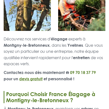
élagage
Découvrez nos services d'
experts à
Montigny-le-Bretonneux
Yvelines
, dans les
. Que vous
soyez un particulier ou une entreprise, notre équipe
entretien
qualifiée intervient rapidement pour l'
de vos
espaces verts.
Contactez-nous dès maintenant ☎️
09 70 18 37 79
pour un
devis gratuit
et personnalisé !
Pourquoi Choisir France Élagage à
Montigny-le-Bretonneux ?
Montigny-le-Bretonneux
arbres
À
, maintenir vos
en