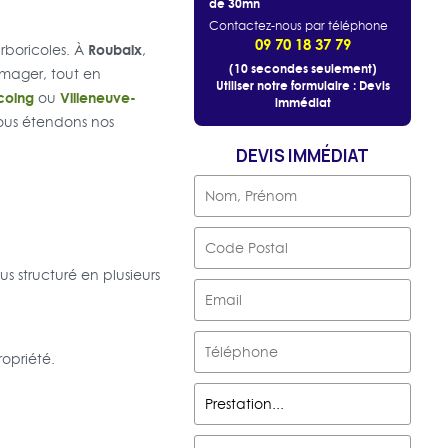
de 30mn
Contactez-nous par téléphone
09 70 18 37 79
Roubaix
rboricoles. À
,
(10 secondes seulement)
mmager, tout en
Utiliser notre formulaire : Devis
coing
Villeneuve-
ou
immédiat
ous étendons nos
DEVIS IMMÉDIAT
sus structuré en plusieurs
ropriété.