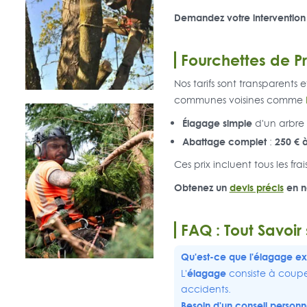
Demandez votre intervention
Fourchettes de Pr
Nos tarifs sont transparents
communes voisines comme
Élagage simple
d'un arbre 
Abattage complet
250 € 
:
Ces prix incluent tous les frais
Obtenez un
devis précis
en no
FAQ : Tout Savoir
Qu'est-ce que l'élagage e
élagage
L'
consiste à couper
accidents.
Besoin d'un conseil personn