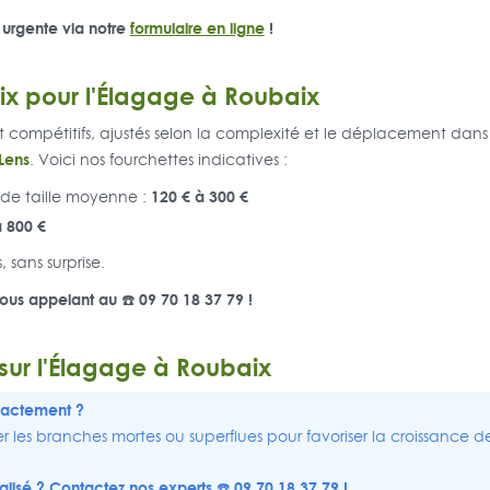
 urgente via notre
formulaire en ligne
!
ix pour l'Élagage à Roubaix
 et compétitifs, ajustés selon la complexité et le déplacement dans
Lens
. Voici nos fourchettes indicatives :
120 € à 300 €
de taille moyenne :
à 800 €
, sans surprise.
us appelant au ☎️ 09 70 18 37 79 !
 sur l'Élagage à Roubaix
xactement ?
 les branches mortes ou superflues pour favoriser la croissance de l
alisé ? Contactez nos experts ☎️ 09 70 18 37 79 !