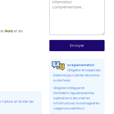
Nord
 le
et les
la règlementation
Obligation et respect des
distances pour planter des arbres
ou des haies.
Obligation d'élaguer et
d'entretenir régulièrement les
sujets et ainsi sécuriser les
'arbre et éviter les
infrastructures, le voisinage et les
usagers aux alentours.