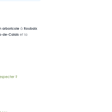
n arboricole
Roubaix
à
s-de-Calais
et la
respecter ?