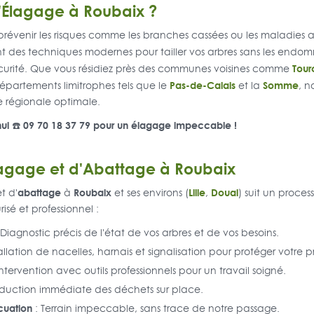
l'Élagage à Roubaix ?
 prévenir les risques comme les branches cassées ou les maladies a
ent des techniques modernes pour tailler vos arbres sans les endo
Tour
curité. Que vous résidiez près des communes voisines comme
Pas-de-Calais
Somme
épartements limitrophes tels que le
et la
, n
e régionale optimale.
ui ☎️ 09 70 18 37 79 pour un élagage impeccable !
lagage et d'Abattage à Roubaix
abattage
Roubaix
Lille
Douai
t d'
à
et ses environs (
,
) suit un proces
isé et professionnel :
 Diagnostic précis de l'état de vos arbres et de vos besoins.
allation de nacelles, harnais et signalisation pour protéger votre p
Intervention avec outils professionnels pour un travail soigné.
duction immédiate des déchets sur place.
cuation
: Terrain impeccable, sans trace de notre passage.