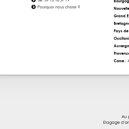
Tél: 09 70 18 37 79
Bourgog
Pourquoi nous choisir ?
Nouvell
Grand E
Bretagn
Pays de 
Occitan
Auvergn
Provenc
Corse
- 
Au 
Elagage d'arb