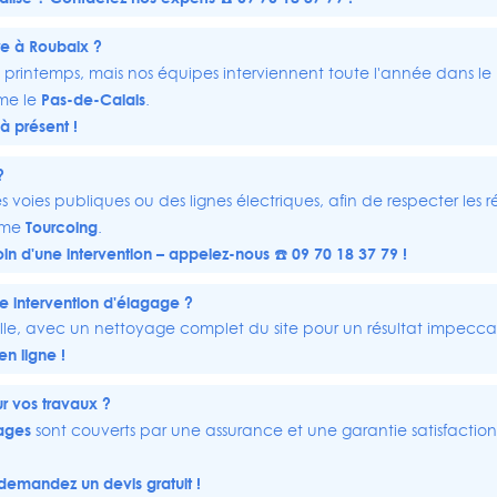
re à Roubaix ?
printemps, mais nos équipes interviennent toute l'année dans le
Pas-de-Calais
me le
.
à présent !
?
es voies publiques ou des lignes électriques, afin de respecter les 
Tourcoing
mme
.
soin d'une intervention – appelez-nous ☎️ 09 70 18 37 79 !
 intervention d'élagage ?
aille, avec un nettoyage complet du site pour un résultat impecca
en ligne !
ur vos travaux ?
ages
sont couverts par une assurance et une garantie satisfaction
 – demandez un
devis gratuit
!