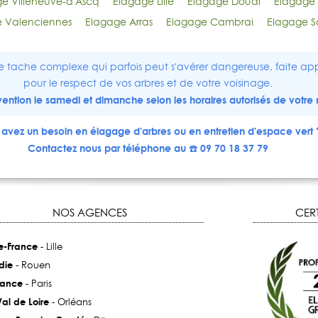
e Villeneuve-d'Ascq
Elagage Lille
Elagage Douai
Elagage 
 Valenciennes
Elagage Arras
Elagage Cambrai
Elagage S
e tache complexe qui parfois peut s'avérer dangereuse, faite app
pour le respect de vos arbres et de votre voisinage.
ervention le samedi et dimanche selon les horaires autorisés de votre 
avez un besoin en élagage d'arbres ou en entretien d'espace vert 
Contactez nous par téléphone au ☎️ 09 70 18 37 79
NOS AGENCES
CERT
e-France
- Lille
die
- Rouen
rance
- Paris
al de Loire
- Orléans