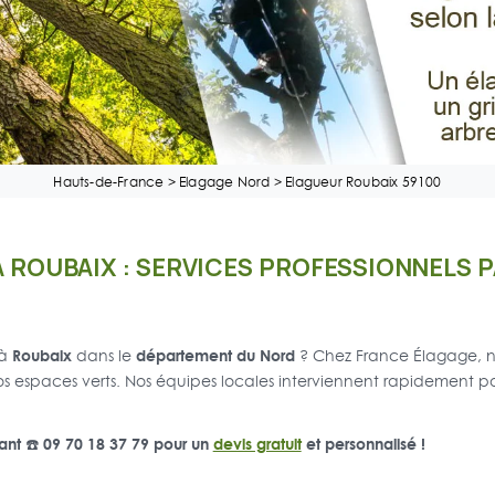
Hauts-de-France
>
Elagage Nord
>
Elagueur Roubaix 59100
À ROUBAIX : SERVICES PROFESSIONNELS 
Roubaix
département du Nord
 à
dans le
? Chez France Élagage, no
os espaces verts. Nos équipes locales interviennent rapidement pou
nt ☎️ 09 70 18 37 79 pour un
devis gratuit
et personnalisé !