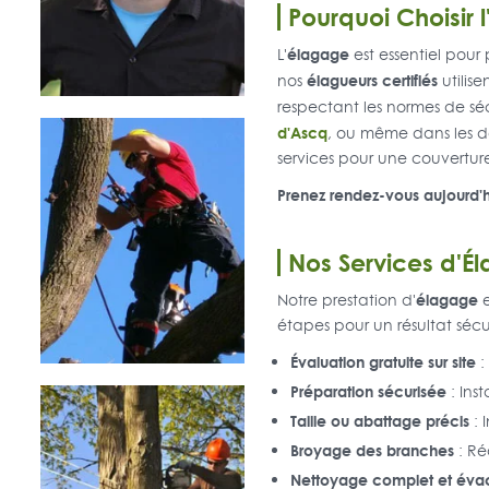
Pourquoi Choisir 
élagage
L'
est essentiel pour
élagueurs certifiés
nos
utilis
respectant les normes de sé
d'Ascq
, ou même dans les d
services pour une couvertur
Prenez rendez-vous aujourd'h
Nos Services d'É
élagage
Notre prestation d'
e
étapes pour un résultat sécur
Évaluation gratuite sur site
:
Préparation sécurisée
: Inst
Taille ou abattage précis
: 
Broyage des branches
: Ré
Nettoyage complet et éva