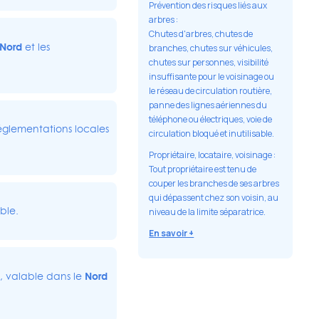
Prévention des risques liés aux
arbres :
Chutes d'arbres, chutes de
Nord
et les
branches, chutes sur véhicules,
chutes sur personnes, visibilité
insuffisante pour le voisinage ou
le réseau de circulation routière,
panne des lignes aériennes du
téléphone ou électriques, voie de
réglementations locales
circulation bloqué et inutilisable.
Propriétaire, locataire, voisinage :
Tout propriétaire est tenu de
couper les branches de ses arbres
qui dépassent chez son voisin, au
ble.
niveau de la limite séparatrice.
En savoir +
Nord
, valable dans le