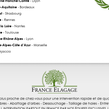
ne-Franche-Comté
- Dijon
e-Aquitaine
- Bordeaux
st
- Strasbourg
e
- Rennes
la Loire
- Nantes
ie
- Toulouse
e-Rhône-Alpes
- Lyon
e-Alpes-Côte d’Azur
- Marseille
Ajaccio
plus proche de chez-vous pour une intervention rapide et de qual
res - Abattage d'arbes - Dessouchage - Taillage de haies - Entre
| INTERVENTION PARTOUT EN FRANCE PAR NOS ÉQUIPES EXCLUSIVES |