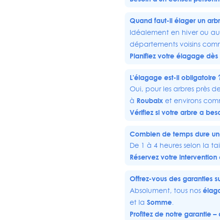
Quand faut-il élager un arb
Idéalement en hiver ou au 
départements voisins com
Planifiez votre élagage dès 
L'élagage est-il obligatoire 
Oui, pour les arbres près d
Roubaix
à
et environs co
Vérifiez si votre arbre a be
Combien de temps dure une
De 1 à 4 heures selon la t
Réservez votre intervention 
Offrez-vous des garanties s
élag
Absolument, tous nos
Somme
et la
.
Profitez de notre garantie