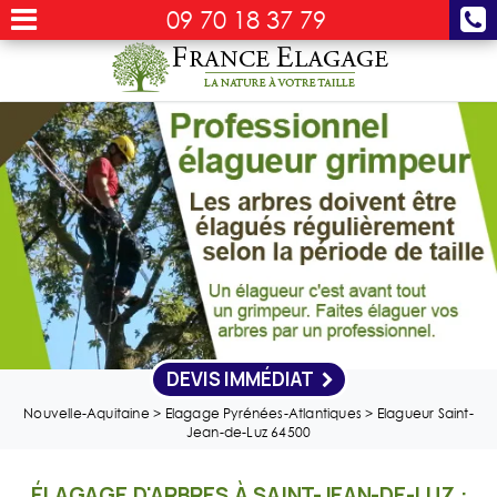
09 70 18 37 79
DEVIS IMMÉDIAT
Nouvelle-Aquitaine
>
Elagage Pyrénées-Atlantiques
>
Elagueur Saint-
Jean-de-Luz 64500
ÉLAGAGE D'ARBRES À SAINT-JEAN-DE-LUZ :