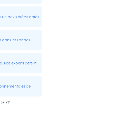
s un devis précis après
 dans les Landes,
e. Nos experts gèrent
ironnementales de
 37 79