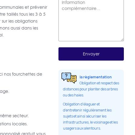
 communales et prévenir
e taillés tous les 3 à 5
sur les obligations
nons aussi dans les
l.
ci nos fourchettes de
la règlementation
Obligation et respect des
distances pour planter des arbres
yage.
ou des haies.
Obligation d'élaguer et
d'entretenir régulièrement les
 même secteur.
sujets et ainsi sécuriser les
infrastructures, le voisinage et les
tions locales.
usagers aux alentours.
rsonnalisé gratuit vous