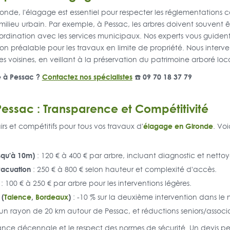
nde, l'élagage est essentiel pour respecter les réglementations
 milieu urbain. Par exemple, à Pessac, les arbres doivent souvent êtr
ordination avec les services municipaux. Nos experts vous guident 
n préalable pour les travaux en limite de propriété. Nous interve
s voisines, en veillant à la préservation du patrimoine arboré loca
e à Pessac ?
Contactez nos spécialistes
☎️ 09 70 18 37 79
Pessac : Transparence et Compétitivité
élagage en Gironde
irs et compétitifs pour tous vos travaux d'
. Voi
squ'à 10m)
: 120 € à 400 € par arbre, incluant diagnostic et netto
acuation
: 250 € à 800 € selon hauteur et complexité d'accès.
: 100 € à 250 € par arbre pour les interventions légères.
 (
Talence
,
Bordeaux
)
: -10 % sur la deuxième intervention dans le
un rayon de 20 km autour de Pessac, et réductions seniors/associa
urance décennale et le respect des normes de sécurité. Un devis pe