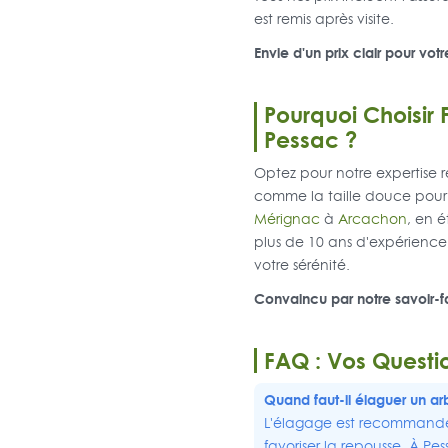
est remis après visite.
Envie d'un prix clair pour vo
Pourquoi Choisir
Pessac ?
Optez pour notre expertise r
comme la taille douce pour p
Mérignac
à
Arcachon
, en 
plus de 10 ans d'expérience
votre sérénité.
Convaincu par notre savoir-f
FAQ : Vos Questi
Quand faut-il élaguer un ar
L'élagage est recommandé e
favoriser la repousse. À Pe