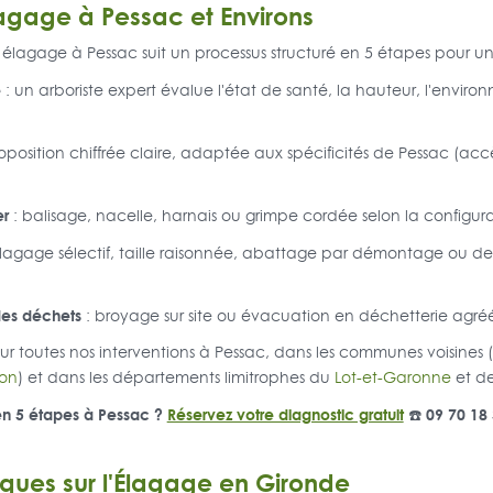
lagage à Pessac et Environs
lagage à Pessac suit un processus structuré en 5 étapes pour un 
e
: un arboriste expert évalue l'état de santé, la hauteur, l'environ
oposition chiffrée claire, adaptée aux spécificités de Pessac (accès
er
: balisage, nacelle, harnais ou grimpe cordée selon la configura
lagage sélectif, taille raisonnée, abattage par démontage ou de
des déchets
: broyage sur site ou évacuation en déchetterie agréé
r toutes nos interventions à Pessac, dans les communes voisines (
on
) et dans les départements limitrophes du
Lot-et-Garonne
et d
en 5 étapes à Pessac ?
Réservez votre diagnostic gratuit
☎️ 09 70 18
iques sur l'Élagage en Gironde