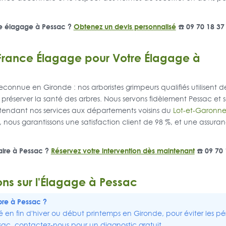
tre élagage à Pessac ?
Obtenez un devis personnalisé
☎️ 09 70 18 37
 France Élagage pour Votre Élagage à
econnue en Gironde : nos arboristes grimpeurs qualifiés utilisent
réserver la santé des arbres. Nous servons fidèlement Pessac et s
étendant nos services aux départements voisins du
Lot-et-Garonn
, nous garantissons une satisfaction client de 98 %, et une assu
aire à Pessac ?
Réservez votre intervention dès maintenant
☎️ 09 70 
ons sur l'Élagage à Pessac
bre à Pessac ?
n fin d'hiver ou début printemps en Gironde, pour éviter les pér
ssac, contactez-nous pour un diagnostic gratuit.