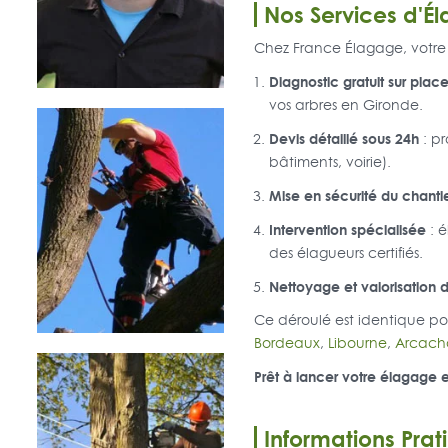
Nos Services d'É
Chez France Élagage, votre é
Diagnostic gratuit sur plac
vos arbres en Gironde.
Devis détaillé sous 24h
: pr
bâtiments, voirie).
Mise en sécurité du chanti
Intervention spécialisée
: é
des élagueurs certifiés.
Nettoyage et valorisation 
Ce déroulé est identique pou
Bordeaux
,
Libourne
,
Arcach
Prêt à lancer votre élagage 
Informations Prat