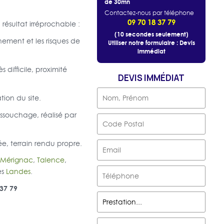
de 30mn
Contactez-nous par téléphone
09 70 18 37 79
résultat irréprochable :
(10 secondes seulement)
nement et les risques de
Utiliser notre formulaire : Devis
immédiat
 difficile, proximité
DEVIS IMMÉDIAT
tion du site.
ssouchage, réalisé par
e, terrain rendu propre.
Mérignac
,
Talence
,
es
Landes
.
 37 79