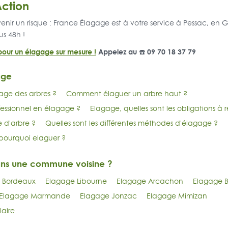
Action
venir un risque : France Élagage est à votre service à Pessac, en 
us 48h !
our un élagage sur mesure !
Appelez au ☎️ 09 70 18 37 79
age
age des arbres ?
Comment élaguer un arbre haut ?
essionnel en élagage ?
Elagage, quelles sont les obligations à 
e d'arbre ?
Quelles sont les différentes méthodes d'élagage ?
pourquoi elaguer ?
ans une commune voisine ?
 Bordeaux
Elagage Libourne
Elagage Arcachon
Elagage B
Elagage Marmande
Elagage Jonzac
Elagage Mimizan
laire