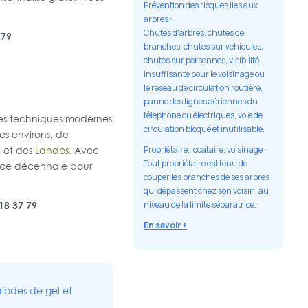
Prévention des risques liés aux
arbres :
Chutes d'arbres, chutes de
 79
branches, chutes sur véhicules,
chutes sur personnes, visibilité
insuffisante pour le voisinage ou
le réseau de circulation routière,
panne des lignes aériennes du
téléphone ou électriques, voie de
 des techniques modernes
circulation bloqué et inutilisable.
es environs, de
e
et des
Landes
. Avec
Propriétaire, locataire, voisinage :
Tout propriétaire est tenu de
rance décennale pour
couper les branches de ses arbres
qui dépassent chez son voisin, au
18 37 79
niveau de la limite séparatrice.
En savoir +
iodes de gel et