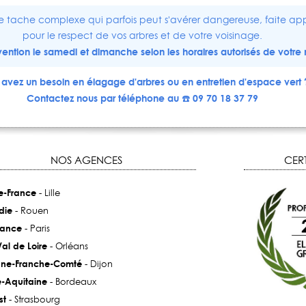
e tache complexe qui parfois peut s'avérer dangereuse, faite app
pour le respect de vos arbres et de votre voisinage.
ervention le samedi et dimanche selon les horaires autorisés de votre 
avez un besoin en élagage d'arbres ou en entretien d'espace vert 
Contactez nous par téléphone au ☎️ 09 70 18 37 79
NOS AGENCES
CERT
e-France
- Lille
die
- Rouen
rance
- Paris
al de Loire
- Orléans
ne-Franche-Comté
- Dijon
e-Aquitaine
- Bordeaux
st
- Strasbourg