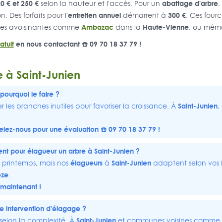
0 € et 250 €
abattage d'arbre
selon la hauteur et l'accès. Pour un
,
entretien annuel
300 €
. Des forfaits pour l'
démarrent à
. Ces four
Ambazac
Haute-Vienne
es avoisinantes comme
dans la
, ou mêm
atuit
en nous contactant ☎️ 09 70 18 37 79 !
 à Saint-Junien
pourquoi le faire ?
Saint-Junien
 les branches inutiles pour favoriser la croissance. À
,
lez-nous pour une évaluation ☎️ 09 70 18 37 79 !
nt pour élagueur un arbre à Saint-Junien ?
élagueurs
Saint-Junien
 printemps, mais nos
à
adaptent selon vos 
èze
.
 maintenant !
 intervention d'élagage ?
Saint-Junien
 selon la complexité. À
et communes voisines comme