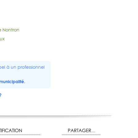
e Nontron
ux
el à un professionnel
municipalité.
?
IFICATION
PARTAGER...