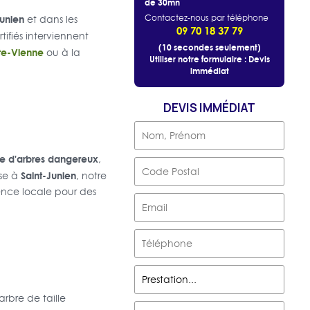
de 30mn
Junien
Contactez-nous par téléphone
et dans les
09 70 18 37 79
tifiés interviennent
(10 secondes seulement)
te-Vienne
ou à la
Utiliser notre formulaire : Devis
immédiat
DEVIS IMMÉDIAT
e d'arbres dangereux
,
Saint-Junien
ise à
, notre
sence locale pour des
rbre de taille