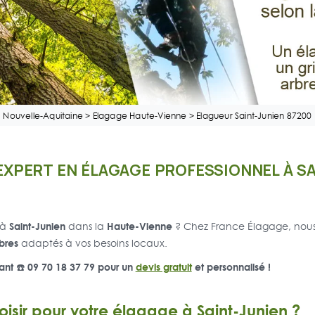
Nouvelle-Aquitaine
>
Elagage Haute-Vienne
>
Elagueur Saint-Junien 87200
EXPERT EN ÉLAGAGE PROFESSIONNEL À SA
Saint-Junien
Haute-Vienne
 à
dans la
? Chez France Élagage, nous 
rbres
adaptés à vos besoins locaux.
nt ☎️ 09 70 18 37 79 pour un
devis gratuit
et personnalisé !
isir pour votre élagage à Saint-Junien ?