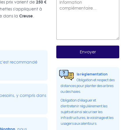
250 €
 les prix varient de
chettes s'appliquent à
Creuse
e dans la
.
 c'est recommandé
la règlementation
Obligation et respect des
distances pour planter des arbres
ou des haies.
besoins, y compris dans
Obligation d'élaguer et
d'entretenir régulièrement les
sujets et ainsi sécuriser les
infrastructures, le voisinage et les
usagers aux alentours.
Nontron
, nous