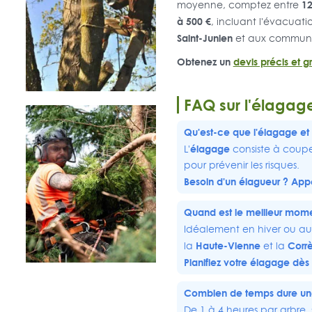
12
moyenne, comptez entre
à 500 €
, incluant l'évacuation
Saint-Junien
et aux commun
Obtenez un
devis précis et gr
FAQ sur l'élagage
Qu'est-ce que l'élagage et 
élagage
L'
consiste à couper
pour prévenir les risques.
Besoin d'un élagueur ? Appe
Quand est le meilleur mome
Idéalement en hiver ou au
Haute-Vienne
Corr
la
et la
Planifiez votre élagage dès
Combien de temps dure une
De 1 à 4 heures par arbre,