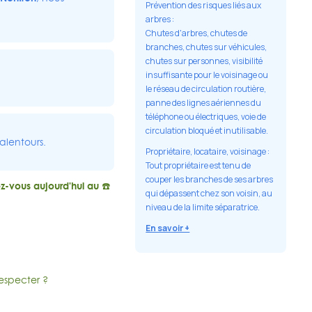
Prévention des risques liés aux
arbres :
Chutes d'arbres, chutes de
branches, chutes sur véhicules,
chutes sur personnes, visibilité
insuffisante pour le voisinage ou
le réseau de circulation routière,
panne des lignes aériennes du
téléphone ou électriques, voie de
circulation bloqué et inutilisable.
alentours.
Propriétaire, locataire, voisinage :
Tout propriétaire est tenu de
couper les branches de ses arbres
z-vous aujourd'hui au ☎️
qui dépassent chez son voisin, au
niveau de la limite séparatrice.
En savoir +
respecter ?