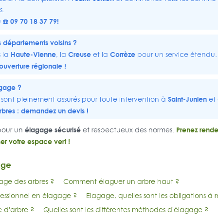
s.
 ☎️ 09 70 18 37 79!
s départements voisins ?
Haute-Vienne
Creuse
Corrèze
s la
, la
et la
pour un service étendu.
uverture régionale !
agage ?
Saint-Junien
sont pleinement assurés pour toute intervention à
et 
rbres :
demandez un devis
!
élagage sécurisé
Prenez rende
 pour un
et respectueux des normes.
er votre espace vert !
age
age des arbres ?
Comment élaguer un arbre haut ?
essionnel en élagage ?
Elagage, quelles sont les obligations à 
e d'arbre ?
Quelles sont les différentes méthodes d'élagage ?