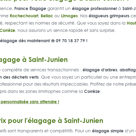
France Élagage
élagage professionnel
Saint-
rience,
garantit un
à
Rochechouart
Bellac
Limoges
élagueurs grimpeurs
omme
,
ou
. Nos
cer
Hau
, respectant les normes de sécurité. Que vous soyez dans la
Corrèze
, nous assurons un service rapide et sans surprise.
'élagage dès maintenant ☎️ 09 70 18 37 79 !
lagage à Saint-Junien
élagage d'arbres
abattag
omplète de services transactionnels :
,
n des déchets verts
. Que vous soyez un particulier ou une entrepr
rofessionnel pour des résultats impeccables. Profitez de notre pré
Corrèze
pris dans les zones limitrophes comme la
.
personnalisée sans attendre !
ix pour l'élagage à Saint-Junien
élagage simple
ifs sont transparents et compétitifs. Pour un
d'un a