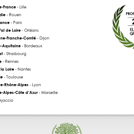
e-France
- Lille
die
- Rouen
rance
- Paris
al de Loire
- Orléans
ne-Franche-Comté
- Dijon
e-Aquitaine
- Bordeaux
st
- Strasbourg
e
- Rennes
la Loire
- Nantes
ie
- Toulouse
e-Rhône-Alpes
- Lyon
e-Alpes-Côte d’Azur
- Marseille
Ajaccio